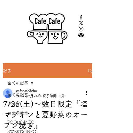
記事
全ての記事
cafecafe3cha
全ての記事
2014年7月24日
読了時間: 1分
7/26(土)〜数日限定『塩
ブログ
マフィンと夏野菜のオー
お菓子教室
FOODS INFO
ブン焼き』
SWEETS INFO