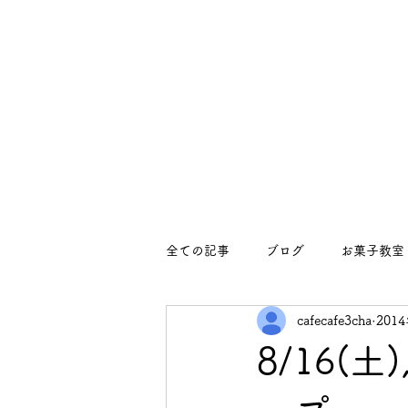
全ての記事
ブログ
お菓子教室
cafecafe3cha
201
イベント
イベント
お知
8/16(