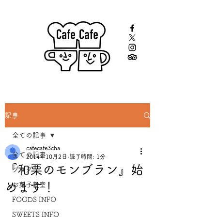
記事
全ての記事
cafecafe3cha
全ての記事
2014年10月2日
読了時間: 1分
『和栗のモンブラン』始
ブログ
めます！
お菓子教室
FOODS INFO
SWEETS INFO