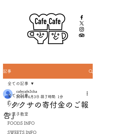
記事
全ての記事
cafecafe3cha
全ての記事
2015年6月3日
読了時間: 1分
『ククサの寄付金のご報
ブログ
告』
お菓子教室
FOODS INFO
SWEETS INFO