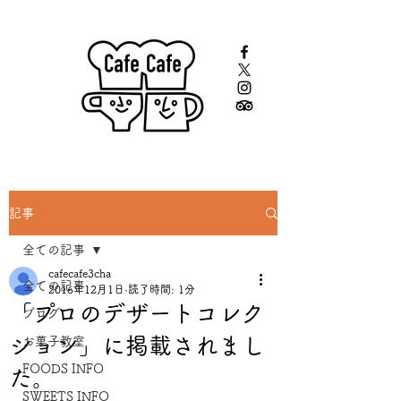
記事
全ての記事
cafecafe3cha
全ての記事
2016年12月1日
読了時間: 1分
「プロのデザートコレク
ブログ
ション」に掲載されまし
お菓子教室
FOODS INFO
た。
SWEETS INFO