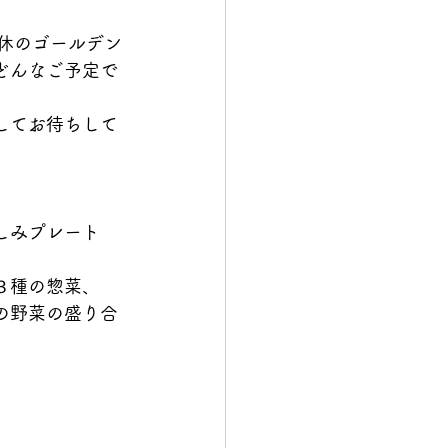
連休のゴールデン
どんなご予定で
してお待ちして
しみプレート
』
３種の惣菜、
の野菜の盛り合