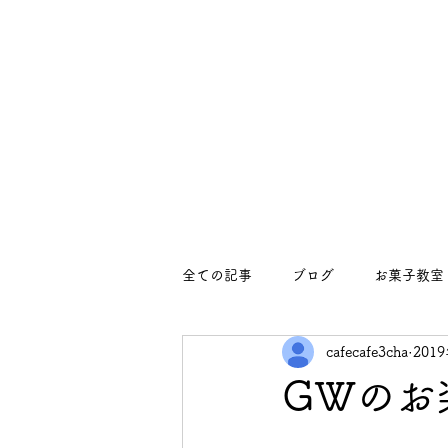
全ての記事
ブログ
お菓子教室
cafecafe3cha
201
イベント
イベント
お知
GWのお