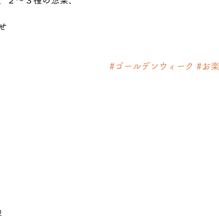
、２～３種の惣菜、
せ
#ゴールデンウィーク
#お
O