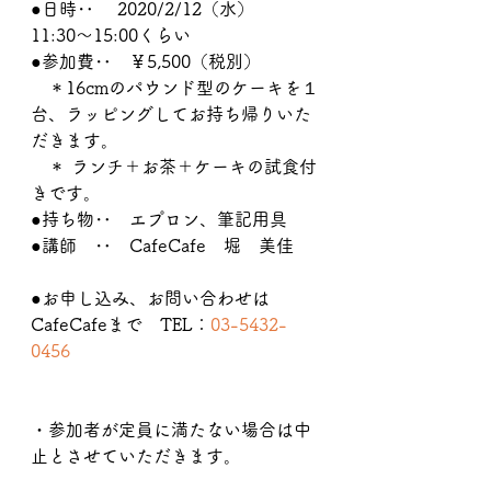
●日時‥ 　2020/2/12（水）　
11:30〜15:00くらい
●参加費‥　￥5,500（税別）　
　＊16cmのパウンド型のケーキを１
台、ラッピングしてお持ち帰りいた
だきます。
　＊ ランチ＋お茶＋ケーキの試食付
きです。
●持ち物‥　エプロン、筆記用具
●講師　‥　CafeCafe　堀　美佳
●お申し込み、お問い合わせは　
CafeCafeまで　TEL：
03-5432-
0456
・参加者が定員に満たない場合は中
止とさせていただきます。