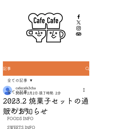
記事
全ての記事
cafecafe3cha
全ての記事
2023年2月2日
読了時間: 2分
2023.2 焼菓子セットの通
ブログ
販のお知らせ
お菓子教室
FOODS INFO
SWEETS INFO