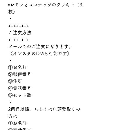
▪︎レモンとココナッツのクッキー（3
枚）
・
++++++++
ご注文方法
++++++++
メールでのご注文になります。
（インスタのDMも可能です）
・
①お名前
②郵便番号
③住所
④電話番号
⑤セット数
・
2回目以降、もしくは店頭受取りの
方は
①お名前