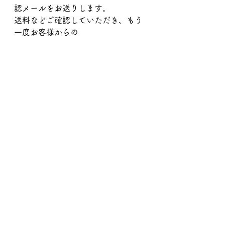
認メールをお送りします。
送料などご確認していただき、もう
一度お客様からの
メールにてご予約確定となります。
＊お返事に少しお時間をいただくこ
ともありますが、２日経っても返事
の無い場合、もう一度、再送信の旨
も添えてメール、DMをお願いしま
す。お手数おかけします。
＊お支払いは到着後10日以内のお振
込でお願いします。
sweets
焼菓子
通販
SWEETS INFO
お知らせ