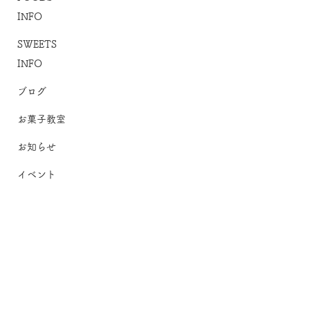
INFO
SWEETS
INFO
ブログ
お菓子教室
お知らせ
イベント
イベント
2-20-5 Shimouma, Setagaya-ku,
お知らせ
Tokyo,
154-0002
, Japan
03-5432-0456